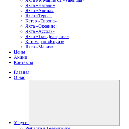
Яхта PR Marine 62 «Valentina»
Яхта «Натали»
Яхта «Алина»
Яхта «Терра»
Катер «Европа»
Яхта «Океанис»
Яхта «Ассоль»
Яхта «Три Дельфина»
Катамаран «Круиз»
Яхта «Мария»
Цены
Акции
Контакты
Главная
О нас
Услуги
Рыбалка в Геленджике