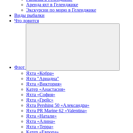
Аренда яхт в Геленджике
Экскурсии по морю в Геленджике
Виды рыбалки
Что ловится
Флот
Яхта «Кобра»
Яхта "Ариадна"
Яхта «Виктория»
Катер «Анастасия»
Яхта «София»
Яхта «Грейс»
Яхта Pershing 50 «Александра»
Яхта PR Marine 62 «Valentina»
Яхта «Натали»
Яхта «Алина»
Яхта «Терра»
Катер «Европа»