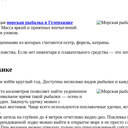
ящая
морская рыбалка в Геленджике
. Масса яркий и приятных впечатлений
м уловом.
ценными из которых считаются осетр, форель, катраны.
оловства. Если нет инвентаря и плавательного средства — это 
жике
им хобби круглый год. Доступны несколько видов рыбалки и ка
сто километров позволяет найти уединенное
птимальное время такой рыбалки — осень и
уден. Закинуть удочку можно с
х мостиков. Чаще всего используются поплавочные удочки, кото
.
 в штиль на глубине до 4 метров отчетливо видно дно. Поклевка 
арендованной лодке можно выйти в открытое море и не просто сл
. При желании можно отведать только что приготовленный собст