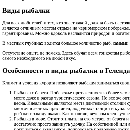
Виды рыбалки
Для всех любителей и тех, кто знает какой должна быть насто
является отличным местом отдыха на черноморском побережье
гарантированы. Можно вдоволь насладится природой и богаты
В местных глубинах водится большое количество рыб, самыми 
Отсутствие опыта не помеха. Здесь обучат всем тонкостям рыб
самого необходимого на любой вкус.
Особенности и виды рыбалки в Геленд
Климат и условия курорта позволяют рыбакам заниматься сво
Рыбалка с берега. Побережье протяженностью более чем 
место даже в разгар туристического сезона. Но все же о
весна. Идеальными являются места длительной стоянки с
многочисленных пристаней, лодочных станций и купальны
рыбаки с закидушками. Как правило, вечером клев лучше
Рыбалка в море. Стоит отплыть на сто метров от берега и
достаточно просто закинуть удочку. На собственной или 
погрузиться с аквалангом, попробовать подводную охоту