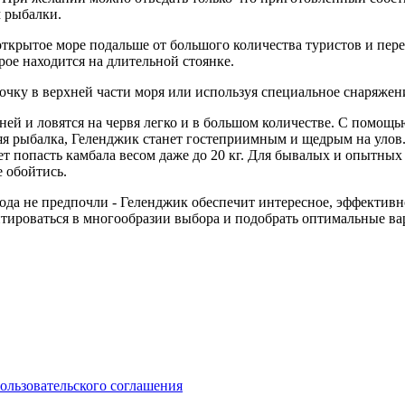
м рыбалки.
 открытое море подальше от большого количества туристов и п
рое находится на длительной стоянке.
очку в верхней части моря или используя специальное снаряжен
мней и ловятся на червя легко и в большом количестве. С помо
яя рыбалка, Геленджик станет гостеприимным и щедрым на улов.
 попасть камбала весом даже до 20 кг. Для бывалых и опытных 
е обойтись.
года не предпочли - Геленджик обеспечит интересное, эффектив
нтироваться в многообразии выбора и подобрать оптимальные в
ользовательского соглашения