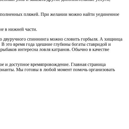
ереполненных пляжей. При желании можно найти уединенное
ие в нижней части.
щью двуручного спиннинга можно словить горбыля. А хищница
 В это время года здешние глубины богаты ставридой и
рыбаков интересна ловля катранов. Обычно в качестве
ное и доступное времяпровождение. Главная страница
арианты. Мы готовы в любой момент помочь организовать